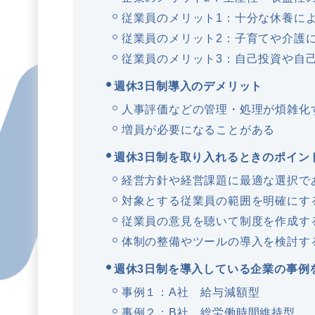
従業員のメリット1：十分な休養に
従業員のメリット2：子育てや介護
従業員のメリット3：自己投資や自
週休3日制導入のデメリット
人事評価などの管理・処理が煩雑化
増員が必要になることがある
週休3日制を取り入れるときのポイン
経営方針や経営課題に最適な選択で
対象とする従業員の範囲を明確にす
従業員の意見を聴いて制度を作成す
体制の整備やツールの導入を検討す
週休3日制を導入している企業の事例
事例１：A社 給与減額型
事例２：B社 総労働時間維持型