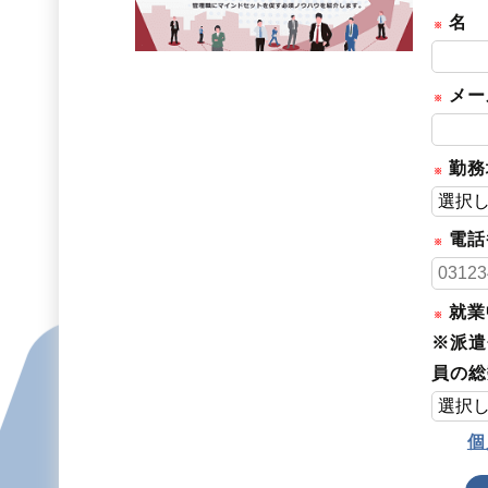
名
メー
勤務
電話
就業
※派遣
員の総
個