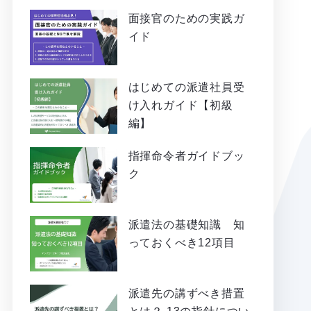
面接官のための実践ガ
イド
はじめての派遣社員受
け入れガイド【初級
編】
指揮命令者ガイドブッ
ク
派遣法の基礎知識 知
っておくべき12項目
派遣先の講ずべき措置