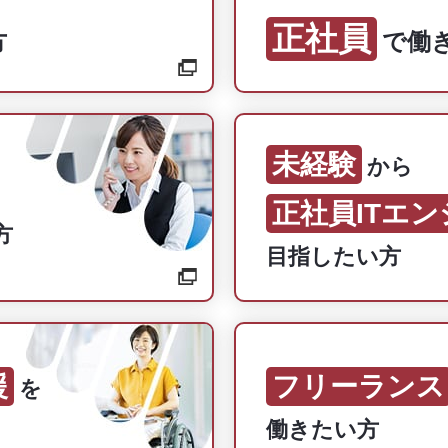
正社員
方
で働
未経験
から
正社員ITエ
方
目指したい方
援
フリーランス
を
働きたい方