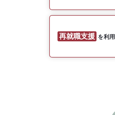
再就職支援
を
利