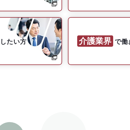
介護業界
用したい方
で
働