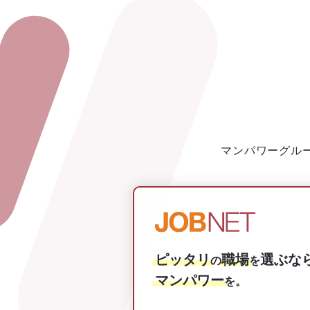
マンパワーグル
ピッタリ
職場
選ぶな
の
を
マンパワー
を。