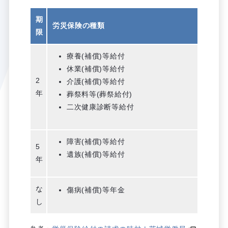
期
労災保険の種類
限
療養(補償)等給付
休業(補償)等給付
2
介護(補償)等給付
年
葬祭料等(葬祭給付)
二次健康診断等給付
障害(補償)等給付
5
遺族(補償)等給付
年
な
傷病(補償)等年金
し