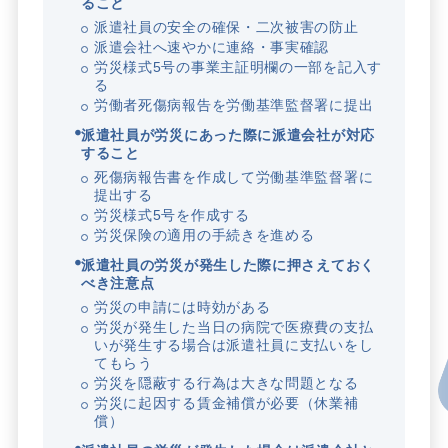
ること
派遣社員の安全の確保・二次被害の防止
派遣会社へ速やかに連絡・事実確認
労災様式5号の事業主証明欄の一部を記入す
る
労働者死傷病報告を労働基準監督署に提出
派遣社員が労災にあった際に派遣会社が対応
すること
死傷病報告書を作成して労働基準監督署に
提出する
労災様式5号を作成する
労災保険の適用の手続きを進める
派遣社員の労災が発生した際に押さえておく
べき注意点
労災の申請には時効がある
労災が発生した当日の病院で医療費の支払
いが発生する場合は派遣社員に支払いをし
てもらう
労災を隠蔽する行為は大きな問題となる
労災に起因する賃金補償が必要（休業補
償）