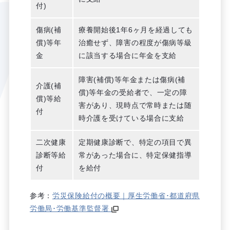
付)
傷病(補
療養開始後1年6ヶ月を経過しても
償)等年
治癒せず、障害の程度が傷病等級
金
に該当する場合に年金を支給
障害(補償)等年金または傷病(補
介護(補
償)等年金の受給者で、一定の障
償)等給
害があり、現時点で常時または随
付
時介護を受けている場合に支給
二次健康
定期健康診断で、特定の項目で異
診断等給
常があった場合に、特定保健指導
付
を給付
参考：
労災保険給付の概要｜厚生労働省･都道府県
労働局･労働基準監督署