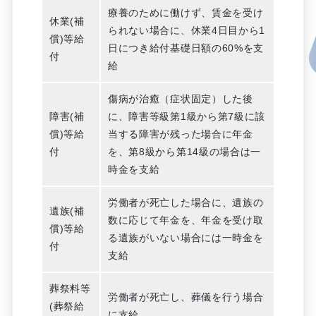
療養のために働けず、賃金を受け
休業(補
られない場合に、休業4日目から1
償)等給
日につき給付基礎日額の60%を支
付
給
傷病が治癒（症状固定）した後
障害(補
に、障害等級第1級から第7級に該
償)等給
当する障害が残った場合に年金
付
を、第8級から第14級の場合は一
時金を支給
労働者が死亡した場合に、遺族の
遺族(補
数に応じて年金を、年金を受け取
償)等給
る遺族がいない場合には一時金を
付
支給
葬祭料等
労働者が死亡し、葬儀を行う場合
(葬祭給
に支給