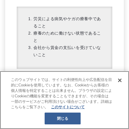
労災による病気やケガの療養中であ
ること
療養のために働けない状態であるこ
と
会社から賃金の支払いを受けていな
いこと
このウェブサイトでは、サイトの利便性向上や広告配信を目
なお、休業補償給付は労災保険から支払われます
的にCookieを使用しています。なお、Cookieからお客様の
個人情報を特定することは出来ません。ブラウザの設定によ
が、支給額は給与の約60％にとどまります。その
りCookieの機能を変更することもできますが、その場合は
ため、派遣社員から派遣先に対して、残りの40％
一部のサービスがご利用頂けない場合がございます。詳細は
分の支払いを求められるケースが発生する場合も
こちらをご覧下さい。
このサイトについて
ある点は理解しておきましょう。
閉じる