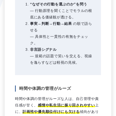
“なぜその行動を選ぶのか”を問う
― 行動原理を聞くことでモラルの根
底にある価値観が透ける。
事実→判断→行動→結果
の順で語ら
せる
― 具体性と一貫性の有無をチェッ
ク。
非言語シグナル
― 規範の話題で笑いを交える、視線
を逸らすなどは軽視の兆候。
時間や体調の管理がルーズ
時間や体調の管理がルーズな人は、自己管理や責
任感が甘く、
感情や私生活に振り回されやすい
上
に、
計画性や優先順位付けにも欠ける
傾向があり