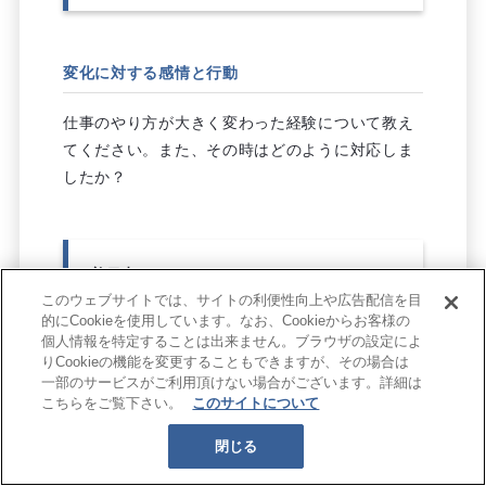
変化に対する感情と行動
仕事のやり方が大きく変わった経験について教え
てください。また、その時はどのように対応しま
したか？
着目点
このウェブサイトでは、サイトの利便性向上や広告配信を目
不安や戸惑いを認めつつ前向きな行動
的にCookieを使用しています。なお、Cookieからお客様の
個人情報を特定することは出来ません。ブラウザの設定によ
に移れたか
りCookieの機能を変更することもできますが、その場合は
“指示待ち”でなく、自分から情報収
一部のサービスがご利用頂けない場合がございます。詳細は
集・相談を行ったか
こちらをご覧下さい。
このサイトについて
閉じる