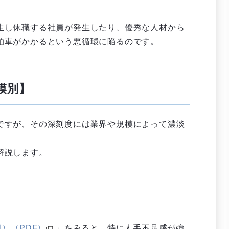
生し休職する社員が発生したり、優秀な人材から
拍車がかかるという悪循環に陥るのです。
模別】
ですが、その深刻度には業界や規模によって濃淡
解説します。
）（PDF）
」をみると、特に人手不足感が強