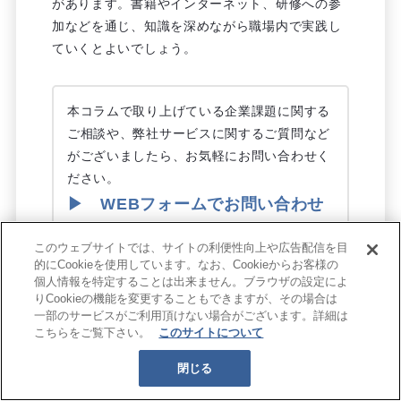
があります。書籍やインターネット、研修への参
加などを通じ、知識を深めながら職場内で実践し
ていくとよいでしょう。
本コラムで取り上げている企業課題に関する
ご相談や、弊社サービスに関するご質問など
がございましたら、お気軽にお問い合わせく
ださい。
▶ WEBフォームでお問い合わせ
■マンパワーグループの人材育成・組織開発
このウェブサイトでは、サイトの利便性向上や広告配信を目
的にCookieを使用しています。なお、Cookieからお客様の
サービス
個人情報を特定することは出来ません。ブラウザの設定によ
https://mpg.rightmanagement.jp/tm/
りCookieの機能を変更することもできますが、その場合は
一部のサービスがご利用頂けない場合がございます。詳細は
■マンパワーグループの採用代行・RPO
こちらをご覧下さい。
このサイトについて
https://www.manpowergroup.jp/client/serv
閉じる
e/employ/