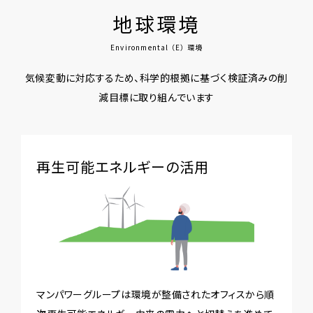
企業向けサービス
地球環境
沿革
コンプライアンス
仕事をさがす
Environmental （E） 環境
関係会社
情報公開
採用情報
気候変動に対応するため、科学的根拠に基づく検証済みの削
減目標に
取り組んでいます
拠点一覧
お問い合わせ
再生可能エネルギーの活用
マンパワーグループは環境が整備されたオフィスから順