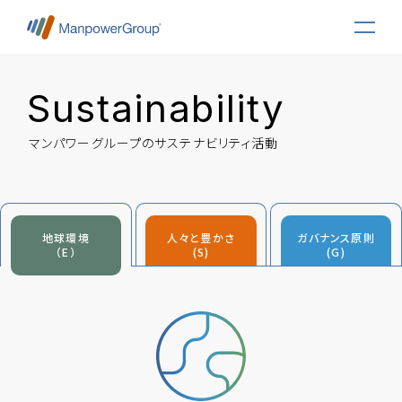
Sustainability
マンパワーグループとは
マンパワーグループのサステナビリティ活動
会社概要
About Us
会社概要
私たちの取り組み
地球環境
人々と豊かさ
ガバナンス原則
（E）
(S)
(G)
Activities
ご挨拶
サステナビリティ
ニュース
ブランド展開
News
働く人の声をカタチに
拠点一覧
ニュースリリース
企業理念
リサーチセンター