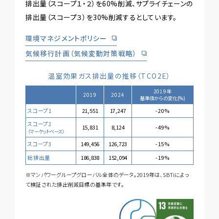
排出量（スコープ１・２）を60%削減、サプライチェーンの
排出量（スコープ３）を30%削減するとしています。
環境マネジメントポリシー
気候移行計画（気候変動対策戦略）
温室効果ガス排出量の推移（TCO2E）
2019年
2019
2024
基準値からの変化(%)
スコープ1
21,551
17,247
-20%
スコープ2
15,831
8,124
-49%
（マーケットベース）
スコープ3
149,456
126,723
-15%
総排出量
186,838
152,094
-19%
※マンパワーグループグローバル全体のデータ。2019年は、SBTiによっ
て検証された排出削減目標の基準年です。