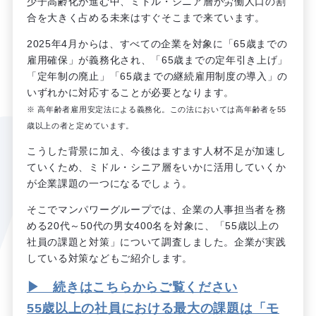
少子高齢化が進む中、ミドル・シニア層が労働人口の割
合を大きく占める未来はすぐそこまで来ています。
2025年4月からは、すべての企業を対象に「65歳までの
雇用確保」が義務化され、「65歳までの定年引き上げ」
「定年制の廃止」「65歳までの継続雇用制度の導入」の
いずれかに対応することが必要となります。
※ 高年齢者雇用安定法による義務化。この法においては高年齢者を55
歳以上の者と定めています。
こうした背景に加え、今後はますます人材不足が加速し
ていくため、ミドル・シニア層をいかに活用していくか
が企業課題の一つになるでしょう。
そこでマンパワーグループでは、企業の人事担当者を務
める20代～50代の男女400名を対象に、「55歳以上の
社員の課題と対策」について調査しました。企業が実践
している対策などもご紹介します。
▶ 続きはこちらからご覧ください
55歳以上の社員における最大の課題は「モ