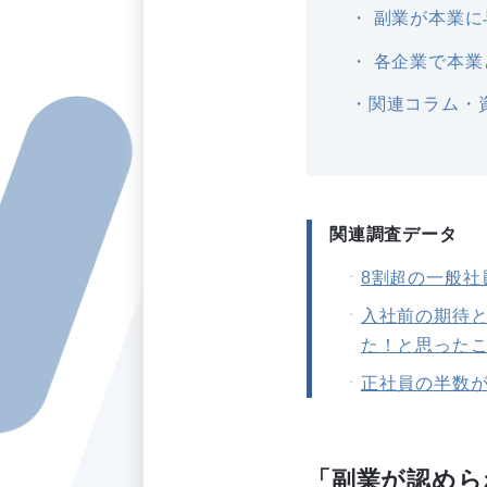
副業が本業に
各企業で本業
関連コラム・
関連調査データ
8割超の一般社
入社前の期待
た！と思った
正社員の半数
「副業が認めら