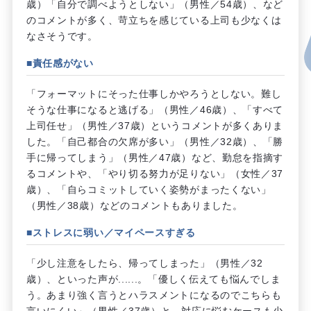
歳）「自分で調べようとしない」（男性／54歳）、など
のコメントが多く、苛立ちを感じている上司も少なくは
なさそうです。
■責任感がない
「フォーマットにそった仕事しかやろうとしない。難し
そうな仕事になると逃げる」（男性／46歳）、「すべて
上司任せ」（男性／37歳）というコメントが多くありま
した。「自己都合の欠席が多い」（男性／32歳）、「勝
手に帰ってしまう」（男性／47歳）など、勤怠を指摘す
るコメントや、「やり切る努力が足りない」（女性／37
歳）、「自らコミットしていく姿勢がまったくない」
（男性／38歳）などのコメントもありました。
■ストレスに弱い／マイペースすぎる
「少し注意をしたら、帰ってしまった」（男性／32
歳）、といった声が......。「優しく伝えても悩んでしま
う。あまり強く言うとハラスメントになるのでこちらも
言いにくい」（男性／37歳）と、対応に悩むケースも少