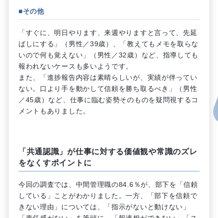
■その他
「すぐに、明日やります、来週やりますと言って、先延
ばしにする」（男性／39歳）、「教えてもメモを取らな
いので何も覚えない」（男性／32歳）など、指導しても
報われないケースも多いようです。
また、「進捗報告内容は素晴らしいが、実績が伴ってい
ない。口より手を動かして信頼を勝ち取るべき」（男性
／45歳）など、仕事に臨む姿勢そのものを疑問視するコ
メントもありました。
「共通認識」が仕事に対する価値観や常識のズレ
をなくすポイントに
今回の調査では、中間管理職の84.6％が、部下を「信頼
している」ことがわかりました。一方、「部下を信頼で
きない理由」については、「指示がないと動けない」
「責任感がない」を筆頭に、「報連相ができない」「ス