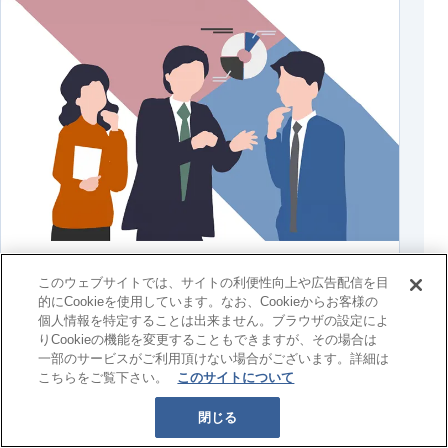
インターンシップ・オープンカンパニー支援
このウェブサイトでは、サイトの利便性向上や広告配信を目
インターンシップ・オープンカンパニーのコンテンツ
的にCookieを使用しています。なお、Cookieからお客様の
企画・製作および、効果的なプロモーション設計を行
個人情報を特定することは出来ません。ブラウザの設定によ
りCookieの機能を変更することもできますが、その場合は
います。
一部のサービスがご利用頂けない場合がございます。詳細は
こちらをご覧下さい。
このサイトについて
閉じる