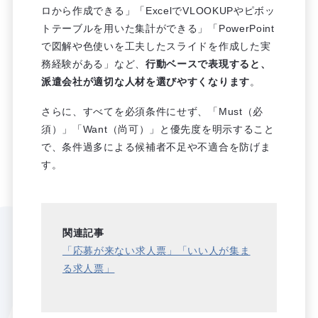
ロから作成できる」「ExcelでVLOOKUPやピボッ
トテーブルを用いた集計ができる」「PowerPoint
で図解や色使いを工夫したスライドを作成した実
務経験がある」など、
行動ベースで表現すると、
派遣会社が適切な人材を選びやすくなります
。
さらに、すべてを必須条件にせず、「Must（必
須）」「Want（尚可）」と優先度を明示すること
で、条件過多による候補者不足や不適合を防げま
す。
関連記事
「応募が来ない求人票」「いい人が集ま
る求人票」