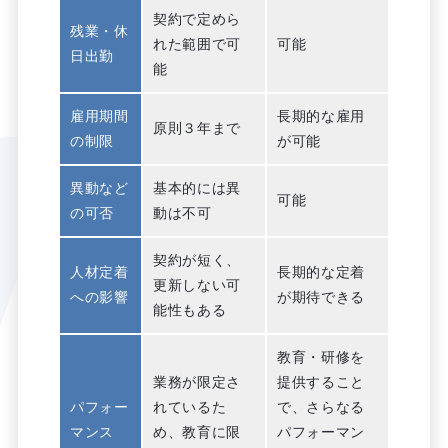
契約で定めら
残業・休
れた範囲で可
可能
日出勤
能
雇用期間
長期的な雇用
原則３年まで
の制限
が可能
異動など
基本的には異
可能
の可否
動は不可
契約が短く、
人材定着
長期的な定着
更新しない可
への影響
が期待できる
能性もある
教育・研修を
業務が限定さ
提供すること
パフォー
れているた
で、さらなる
マンス
め、教育に限
パフォーマン