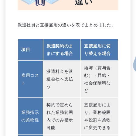
派遣社員と直接雇用の違いを表でまとめました。
派遣契約のま
直接雇用に切
項目
まにする場合
り替える場合
給与（賞与含
派遣料金を派
雇用コス
む）・昇給・
遣会社へ支払
ト
社会保険料な
う
ど
契約で定めら
直接雇用によ
業務指示
れた業務範囲
り、業務範囲
の柔軟性
内でのみ指示
や役割を柔軟
可能
に変更できる