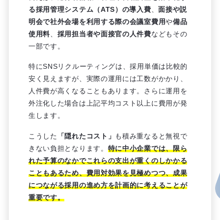
る採用管理システム（ATS）の導入費
、
面接や説
明会で社外会場を利用する際の会議室費用
や
備品
使用料
、
採用担当者や面接官の人件費
などもその
一部です。
特にSNSリクルーティングは、採用単価は比較的
安く見えますが、実際の運用には工数がかかり、
人件費が高くなることもあります。さらに運用を
外注化した場合は上記平均コスト以上に費用が発
生します。
こうした
「隠れたコスト」
も積み重なると無視で
きない負担となります。
特に中小企業では、限ら
れた予算のなかでこれらの支出が重くのしかかる
こともあるため、費用対効果を見極めつつ、成果
につながる採用の進め方を計画的に考えることが
重要です。